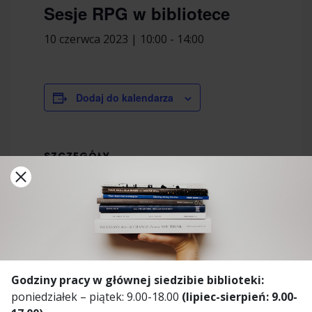
Sesje RPG w bibliotece
10 czerwca 2023 | 10:00
-
14:00
Dodaj do kalendarza
SZCZEGÓŁY
Data:
10 czerwca 2023
Czas:
10:00 - 14:00
MIEJSCE
Miejska Biblioteka Publiczna w Świdnicy
ul. Franciszkańska 18
Godziny pracy w głównej siedzibie biblioteki:
poniedziałek – piątek: 9.00-18.00
(lipiec-sierpień: 9.00-
Świdnica
,
+ Mapa Google