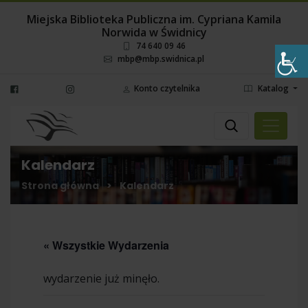
Miejska Biblioteka Publiczna im. Cypriana Kamila
Norwida w Świdnicy
74 640 09 46
mbp@mbp.swidnica.pl
Konto czytelnika
Katalog
Wyszukaj
Wybierz miejsce
Kalendarz
Strona główna
>
Kalendarz
« Wszystkie Wydarzenia
wydarzenie już minęło.