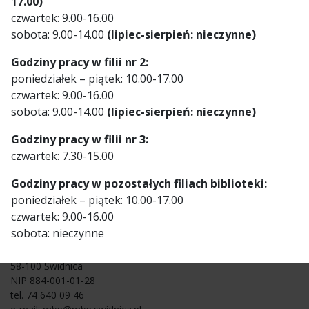
17.00)
Telefon
czwartek: 9.00-16.00
74 640 09 46
sobota: 9.00-14.00
(lipiec-sierpień: nieczynne)
OGÓLNOPOLSKA
DZIEŃ
Godziny pracy w filii nr 2:
DZIECKA W
BIESIADA LITERACKA
poniedziałek – piątek: 10.00-17.00
KINDLOTECE
czwartek: 9.00-16.00
sobota: 9.00-14.00
(lipiec-sierpień: nieczynne)
Godziny pracy w filii nr 3:
czwartek: 7.30-15.00
Godziny pracy w pozostałych filiach biblioteki:
poniedziałek – piątek: 10.00-17.00
Miejska Biblioteka Publiczna
czwartek: 9.00-16.00
im. C. K. Norwida w Świdnicy
sobota: nieczynne
ul. Franciszkańska 18
58-100 Świdnica
NIP 884-001-01-28
tel. 74 640 09 46