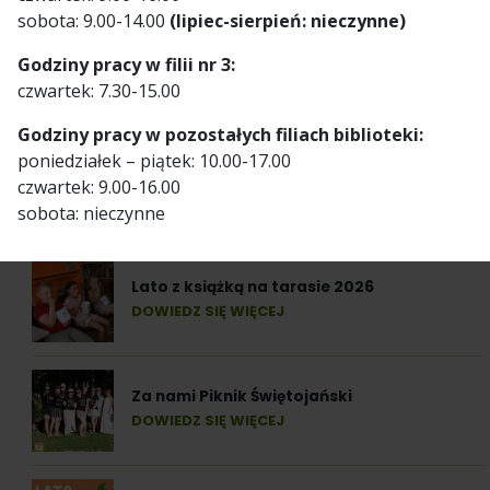
sobota: 9.00-14.00
(lipiec-sierpień: nieczynne)
Godziny pracy w filii nr 3:
23 października 2025
czwartek: 7.30-15.00
Godziny pracy w pozostałych filiach biblioteki:
poniedziałek – piątek: 10.00-17.00
czwartek: 9.00-16.00
sobota: nieczynne
Ostatnie informacje
Lato z książką na tarasie 2026
DOWIEDZ SIĘ WIĘCEJ
Za nami Piknik Świętojański
DOWIEDZ SIĘ WIĘCEJ