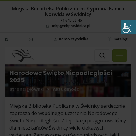
Miejska Biblioteka Publiczna im. Cypriana Kamila
Norwida w Świdnicy
74 640 09 46
mbp@mbp.swidnica.pl
Konto czytelnika
Katalog
Wyszukaj
Wybierz miejsce
Narodowe Święto Niepodległości
2025
Strona główna
>
Aktualności
Miejska Biblioteka Publiczna w Świdnicy serdecznie
zaprasza do wspólnego uczczenia Narodowego
Święta Niepodległości. Z tej okazji przygotowaliśmy
dla mieszkańców Świdnicy wiele ciekawych
wydarzeń. Zapraszamy zarówno młodszych, jak i