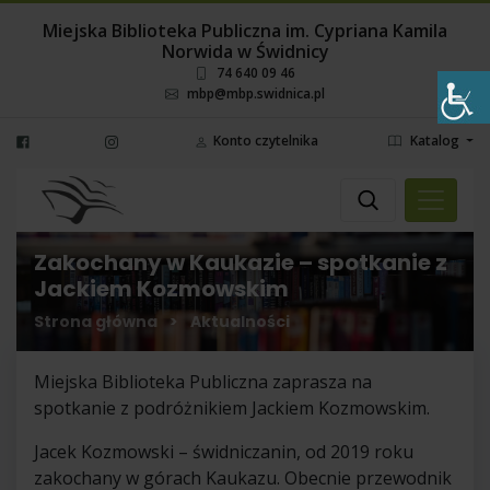
Miejska Biblioteka Publiczna im. Cypriana Kamila
Norwida w Świdnicy
74 640 09 46
mbp@mbp.swidnica.pl
Konto czytelnika
Katalog
Wyszukaj
Wybierz miejsce
Zakochany w Kaukazie – spotkanie z
Jackiem Kozmowskim
Strona główna
>
Aktualności
Miejska Biblioteka Publiczna zaprasza na
spotkanie z podróżnikiem Jackiem Kozmowskim.
Jacek Kozmowski – świdniczanin, od 2019 roku
zakochany w górach Kaukazu. Obecnie przewodnik