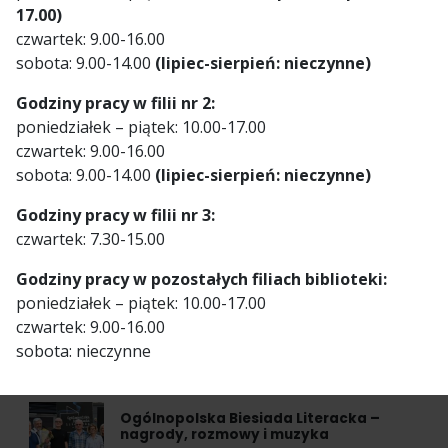
17.00)
czwartek: 9.00-16.00
Ostatnie informacje
sobota: 9.00-14.00
(lipiec-sierpień: nieczynne)
Godziny pracy w filii nr 2:
poniedziałek – piątek: 10.00-17.00
Lato z książką na tarasie 2026
DOWIEDZ SIĘ WIĘCEJ
czwartek: 9.00-16.00
sobota: 9.00-14.00
(lipiec-sierpień: nieczynne)
Godziny pracy w filii nr 3:
Za nami Piknik Świętojański
czwartek: 7.30-15.00
DOWIEDZ SIĘ WIĘCEJ
Godziny pracy w pozostałych filiach biblioteki:
poniedziałek – piątek: 10.00-17.00
Lato z książką na tarasie – wakacyjny cykl
czwartek: 9.00-16.00
spotkań w Filii nr 5
sobota: nieczynne
DOWIEDZ SIĘ WIĘCEJ
Ogólnopolska Biesiada Literacka –
nagrody, rozmowy i muzyka