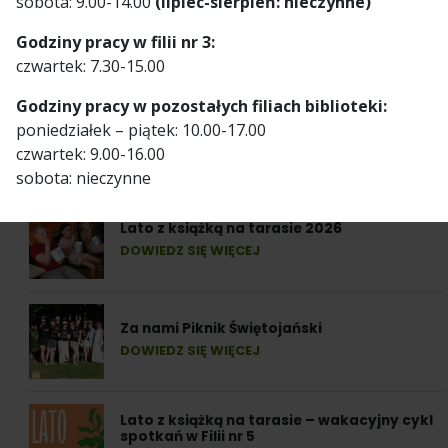
sobota: 9.00-14.00
(lipiec-sierpień: nieczynne)
13 października 2023
Godziny pracy w filii nr 3:
czwartek: 7.30-15.00
Godziny pracy w pozostałych filiach biblioteki:
poniedziałek – piątek: 10.00-17.00
czwartek: 9.00-16.00
Ostatnie informacje
sobota: nieczynne
Lato z książką na tarasie 2026
DOWIEDZ SIĘ WIĘCEJ
Za nami Piknik Świętojański
DOWIEDZ SIĘ WIĘCEJ
Lato z książką na tarasie – wakacyjny cykl
spotkań w Filii nr 5