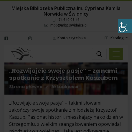
Miejska Biblioteka Publiczna im. Cypriana Kamila
Norwida w Świdnicy
74 640 09 46
mbp@mbp.swidnica.pl
Konto czytelnika
Katalog
Wyszukaj
Wybierz miejsce
„Rozwijajcie swoje pasje” – za nami
spotkanie z Krzysztofem Kaszubem
Strona główna
>
Aktualności
„Rozwijajcie swoje pasje” – takimi słowami
zakończył swoje spotkanie z młodzieżą Krzysztof
Kaszub. Pasjonat historii, mieszkający na co dzień w
Strzegomiu, z wielkim zaangażowaniem opowiadał
młodzieży o swojej pasji, jaką jest odkrywanie