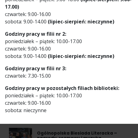
17.00)
czwartek: 9.00-16.00
sobota: 9.00-14.00
(lipiec-sierpień: nieczynne)
Ostatnie informacje
Godziny pracy w filii nr 2:
poniedziałek – piątek: 10.00-17.00
Lato z książką na tarasie 2026
czwartek: 9.00-16.00
DOWIEDZ SIĘ WIĘCEJ
sobota: 9.00-14.00
(lipiec-sierpień: nieczynne)
Godziny pracy w filii nr 3:
Za nami Piknik Świętojański
czwartek: 7.30-15.00
DOWIEDZ SIĘ WIĘCEJ
Godziny pracy w pozostałych filiach biblioteki:
poniedziałek – piątek: 10.00-17.00
Lato z książką na tarasie – wakacyjny cykl
czwartek: 9.00-16.00
spotkań w Filii nr 5
sobota: nieczynne
DOWIEDZ SIĘ WIĘCEJ
Ogólnopolska Biesiada Literacka –