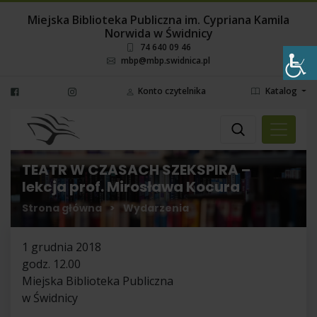
Miejska Biblioteka Publiczna im. Cypriana Kamila
Norwida w Świdnicy
74 640 09 46
mbp@mbp.swidnica.pl
Konto czytelnika
Katalog
Wyszukaj
Wybierz miejsce
TEATR W CZASACH SZEKSPIRA –
lekcja prof. Mirosława Kocura
Strona główna
>
Wydarzenia
1 grudnia 2018
godz. 12.00
Miejska Biblioteka Publiczna
w Świdnicy