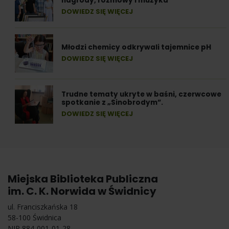
nagrody, rozmowy i muzyka
DOWIEDZ SIĘ WIĘCEJ
Młodzi chemicy odkrywali tajemnice pH
DOWIEDZ SIĘ WIĘCEJ
Trudne tematy ukryte w baśni, czerwcowe
spotkanie z „Sinobrodym”.
DOWIEDZ SIĘ WIĘCEJ
Miejska Biblioteka Publiczna
im. C. K. Norwida w Świdnicy
ul. Franciszkańska 18
58-100 Świdnica
NIP 884-001-01-28