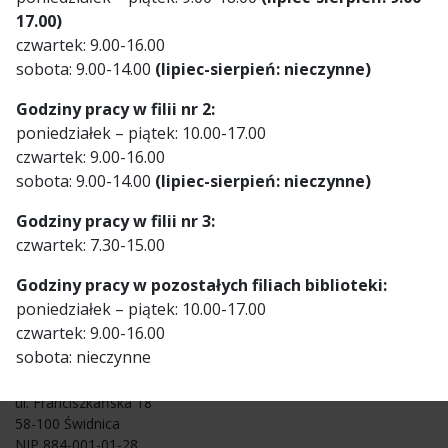
17.00)
ul. Morelowa 2a
czwartek: 9.00-16.00
Świdnica
,
+ Mapa Google
sobota: 9.00-14.00
(lipiec-sierpień: nieczynne)
STAWIANIE
SPOTKANIE
Godziny pracy w filii nr 2:
AUTORSKIE Z
GRANIC DZIECIOM –
poniedziałek – piątek: 10.00-17.00
NARINE SZOSTAK
SPOTKANIE Z PANIĄ
czwartek: 9.00-16.00
MONIĄ
sobota: 9.00-14.00
(lipiec-sierpień: nieczynne)
Godziny pracy w filii nr 3:
czwartek: 7.30-15.00
Godziny pracy w pozostałych filiach biblioteki:
poniedziałek – piątek: 10.00-17.00
czwartek: 9.00-16.00
Miejska Biblioteka Publiczna
sobota: nieczynne
im. C. K. Norwida w Świdnicy
ul. Franciszkańska 18
58-100 Świdnica
NIP 884-001-01-28