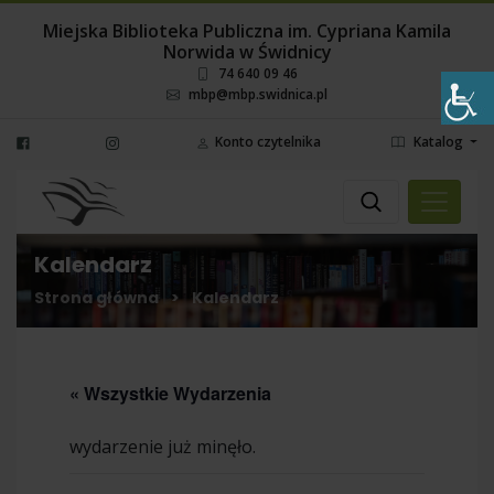
Miejska Biblioteka Publiczna im. Cypriana Kamila
Norwida w Świdnicy
74 640 09 46
mbp@mbp.swidnica.pl
Konto czytelnika
Katalog
Wyszukaj
Wybierz miejsce
Kalendarz
Strona główna
>
Kalendarz
« Wszystkie Wydarzenia
wydarzenie już minęło.