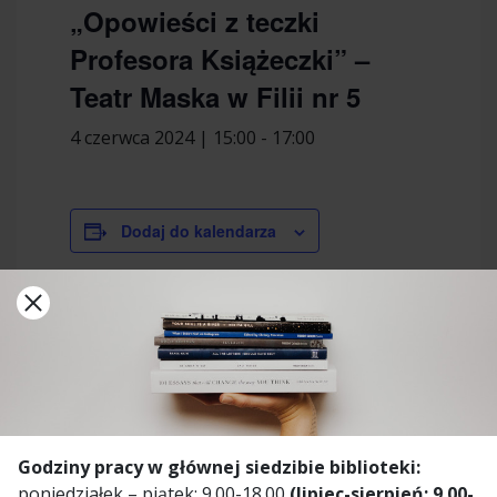
„Opowieści z teczki
Profesora Książeczki” –
Teatr Maska w Filii nr 5
4 czerwca 2024 | 15:00
-
17:00
Dodaj do kalendarza
SZCZEGÓŁY
Data:
4 czerwca 2024
Czas:
15:00 - 17:00
MIEJSCE
Godziny pracy w głównej siedzibie biblioteki:
poniedziałek – piątek: 9.00-18.00
(lipiec-sierpień: 9.00-
Filia nr 5 ul. Morelowa 2a