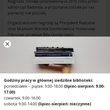
Nagroda została ustanowiona w 2015 roku przez
samorząd Radomia, a przyznana została po raz
pierwszy rok później.
Organizatorami nagrody są Prezydent Radomia
oraz Muzeum Witolda Gombrowicza. Honorowy
Patronat sprawuje Rita Gombrowicz.
Godziny pracy w głównej siedzibie biblioteki:
poniedziałek – piątek: 9.00-18.00
(lipiec-sierpień: 9.00-
17.00)
czwartek: 9.00-16.00
sobota: 9.00-14.00
(lipiec-sierpień: nieczynne)
Barbara Elmanowska
, ur. 1981 roku, poetka,