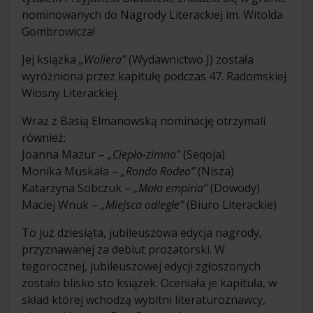
nominowanych do Nagrody Literackiej im. Witolda
Gombrowicza!
Jej książka
„Woliera”
(Wydawnictwo J) została
wyróżniona przez kapitułę podczas 47. Radomskiej
Wiosny Literackiej.
Wraz z Basią Elmanowską nominację otrzymali
również:
Joanna Mazur –
„Ciepło-zimno”
(Seqoja)
Monika Muskała –
„Rondo Rodeo”
(Nisza)
Katarzyna Sobczuk –
„Mała empiria”
(Dowody)
Maciej Wnuk –
„Miejsca odległe”
(Biuro Literackie)
To już dziesiąta, jubileuszowa edycja nagrody,
przyznawanej za debiut prozatorski. W
tegorocznej, jubileuszowej edycji zgłoszonych
zostało blisko sto książek. Oceniała je kapituła, w
skład której wchodzą wybitni literaturoznawcy,