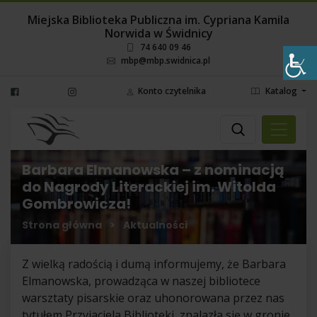
Miejska Biblioteka Publiczna im. Cypriana Kamila
Norwida w Świdnicy
74 640 09 46
mbp@mbp.swidnica.pl
Konto czytelnika
Katalog
Wyszukaj
Wybierz miejsce
Barbara Elmanowska – z nominacją
do Nagrody Literackiej im. Witolda
Gombrowicza!
Strona główna
>
Aktualności
Z wielką radością i dumą informujemy, że Barbara
Elmanowska, prowadząca w naszej bibliotece
warsztaty pisarskie oraz uhonorowana przez nas
tytułem Przyjaciela Biblioteki, znalazła się w gronie