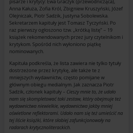
pisarze i krytycy: Ewa Graczyk (przewodnicząca),
Anna Kałuża, Zofia Król, Zbigniew Kruszyński, Józef
Olejniczak, Piotr Sadzik, Justyna Sobolewska.
Sekretarzem kapituły jest Tomasz Tyczyński. Po
raz pierwszy ogłoszono tzw. „krótką listę” – 19
książek rekomendowanych przez jury czytelnikom i
krytykom. Spośród nich wyłoniono piątkę
nominowanych.
Kapituła podkreśla, że lista zawiera nie tylko tytuły
dostrzeżone przez krytykę, ale także te z
mniejszych wydawnictw, często pomijane w
głównym obiegu medialnym. Jak zaznacza Piotr
Sadzik, członek kapituły
– Cieszy mnie to, że udało
nam się skompletować taki zestaw, który obejmuje też
wydawnictwa niewielkie, wydawnictwa jakby mniej
oświetlone reflektorami. Udało nam się też umieścić na
tej liście książki, które słabiej zafunkcjonowały na
radarach krytycznoliterackich
.