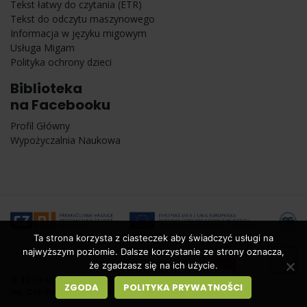
Tekst łatwy do czytania (ETR)
Tekst do odczytu maszynowego
Informacja w języku migowym
Usługa Migam
Polityka ochrony dzieci
Biblioteka
na Facebooku
Profil Główny
Wypożyczalnia Naukowa
Ta strona korzysta z ciasteczek aby świadczyć usługi na
najwyższym poziomie. Dalsze korzystanie ze strony oznacza,
że zgadzasz się na ich użycie.
© 2026 MIEJSKA BIBLIOTEKA PUBLICZNA
ZGODA
POLITYKA PRYWATNOŚCI
IM. CYPRIANA KAMILA NORWIDA W ŚWIDNICY